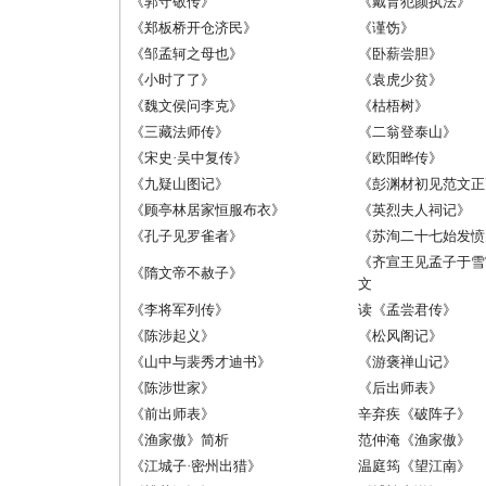
《郭守敬传》
《戴胄犯颜执法》
《郑板桥开仓济民》
《谨饬》
《邹孟轲之母也》
《卧薪尝胆》
《小时了了》
《袁虎少贫》
《魏文侯问李克》
《枯梧树》
《三藏法师传》
《二翁登泰山》
《宋史·吴中复传》
《欧阳晔传》
《九疑山图记》
《彭渊材初见范文正
《顾亭林居家恒服布衣》
《英烈夫人祠记》
《孔子见罗雀者》
《苏洵二十七始发愤
《齐宣王见孟子于雪
《隋文帝不赦子》
文
《李将军列传》
读《孟尝君传》
《陈涉起义》
《松风阁记》
《山中与裴秀才迪书》
《游褒禅山记》
《陈涉世家》
《后出师表》
《前出师表》
辛弃疾《破阵子》
《渔家傲》简析
范仲淹《渔家傲》
《江城子·密州出猎》
温庭筠《望江南》