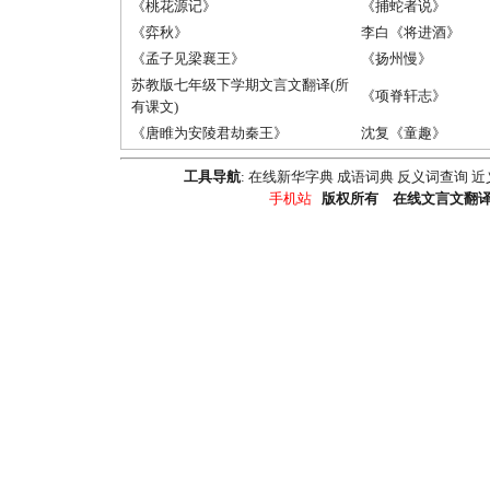
《桃花源记》
《捕蛇者说》
《弈秋》
李白《将进酒》
《孟子见梁襄王》
《扬州慢》
苏教版七年级下学期文言文翻译(所
《项脊轩志》
有课文)
《唐睢为安陵君劫秦王》
沈复《童趣》
工具导航
:
在线新华字典
成语词典
反义词查询
近
手机站
版权所有 在线文言文翻译器 Emai