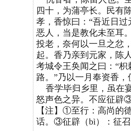
四十，为蒲亭长。民有
孝，香惊曰：“吾近日过
恶人，当是教化未至耳
投老，奈何以一旦之忿，
起。香乃亲到元家，陈
考城令王奂闻之曰：“枳
路。”乃以一月奉资香，
香学毕归乡里，虽在宴
怒声色之异。不应征辟
【注】①至行：高尚的德
话。③征辟（bì）：征