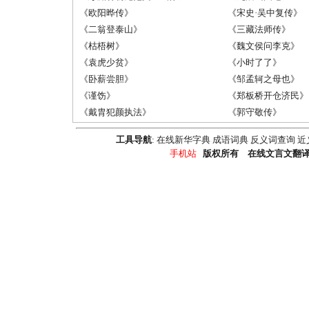
《欧阳晔传》
《宋史·吴中复传》
《二翁登泰山》
《三藏法师传》
《枯梧树》
《魏文侯问李克》
《袁虎少贫》
《小时了了》
《卧薪尝胆》
《邹孟轲之母也》
《谨饬》
《郑板桥开仓济民》
《戴胄犯颜执法》
《郭守敬传》
工具导航
:
在线新华字典
成语词典
反义词查询
近
手机站
版权所有 在线文言文翻译器 Emai