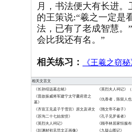
月，书法便大有长进。
的王策说:“羲之一定
法，已有了老成智慧。
会比我还有名。”
相关练习：
《王羲之窃秘
相关文言文
《长孙绍远墓志铭》
《英烈夫人祠记》（
《晋故振威将军建宁太守爨府君之
《仇香者，陈留人也
墓》
《齐宣王见孟子于雪宫》原文及译文
《隋文帝不赦子》
《苏洵二十七始发愤》
《孔子见罗雀者》
《英烈夫人祠记》
《顾亭林居家恒服布
《彭渊材初见范文正画像》
《九疑山图记》