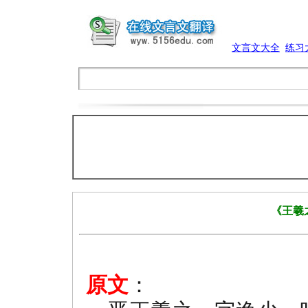
文言文大全
练习
《王羲
原文
：