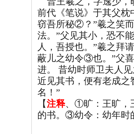
晋王羲之，字逸少，
前代《笔说》于其父枕
窃吾所秘②？”羲之笑
法。”父见其小，恐不
人，吾授也。”羲之拜
蔽儿之幼令③也。”父
进。 昔幼时师卫夫人见
近见其书，便有老成之
名！”
【
注释
、①旷：王旷，
的书。③幼令：幼年时