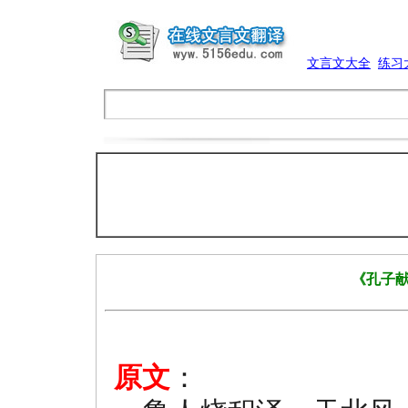
文言文大全
练习
《孔子
原文
：