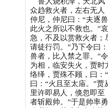
鲁人烧积泽，天北风
众趋救火者，左右无人
仲尼，仲尼曰：“夫逐
此火之所以不救也。”哀
急，不及以赏救火者；
请徒行罚。”乃下令曰
兽者，比入禁之罪。”
为相，临安失火，贾时
络绎，贾殊不顾，曰：
曰：“火且至太庙。”
里许即易人，倏忽即至
者斩殿帅。”于是帅率