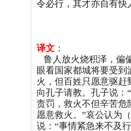
令必行，其才亦自有快
译文
：
鲁人放火烧积泽，偏偏
眼看国家都城将要受到
火，但百姓只愿意驱赶
向孔子请教。孔子说：
责罚，救火不但辛苦危
愿意救火。”哀公认为
说：“事情紧急来不及