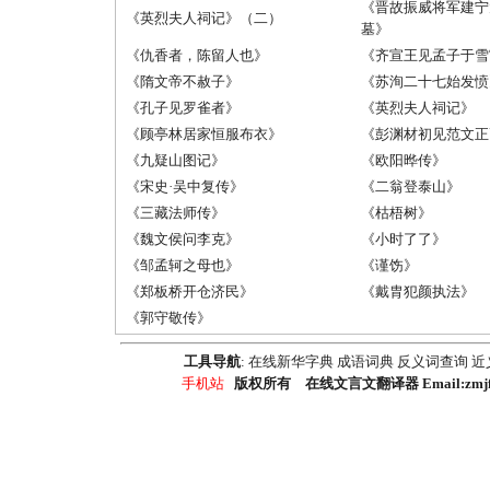
《晋故振威将军建宁
《英烈夫人祠记》（二）
墓》
《仇香者，陈留人也》
《齐宣王见孟子于雪
《隋文帝不赦子》
《苏洵二十七始发愤
《孔子见罗雀者》
《英烈夫人祠记》
《顾亭林居家恒服布衣》
《彭渊材初见范文正
《九疑山图记》
《欧阳晔传》
《宋史·吴中复传》
《二翁登泰山》
《三藏法师传》
《枯梧树》
《魏文侯问李克》
《小时了了》
《邹孟轲之母也》
《谨饬》
《郑板桥开仓济民》
《戴胄犯颜执法》
《郭守敬传》
工具导航
:
在线新华字典
成语词典
反义词查询
近
手机站
版权所有 在线文言文翻译器 Email:zmjfy@y