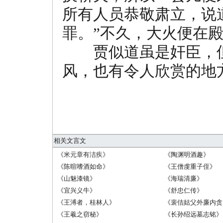
所有人员恭敬肃立，说
罪。”不久，大火便在
贾似道虽是奸臣，但
风，也有令人欣赏的地
相关文言文
《米元章有洁疾》
《陶渊明酒趣》
《陈暄嗜酒如命》
《王僧虔重子侄》
《山魅漆镜》
《海瑞清廉》
《宜兴义牛》
《舒忠仁传》
《王溥者，桂林人》
《裴佶姑父外廉内贪
《王羲之窃秘》
《长孙绍远墓志铭》